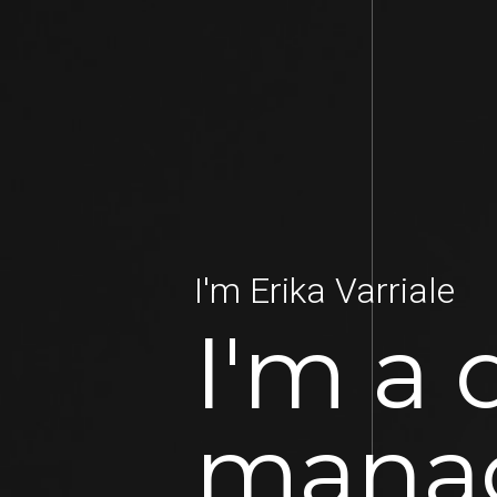
I'm Erika Varriale
I'm a 
mana