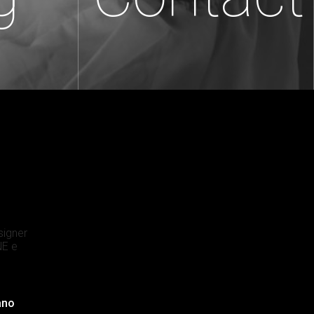
signer
E e
ano