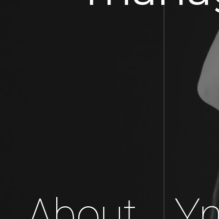
About
Y