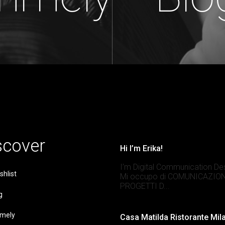
scover
Hi I’m Erika!
I’m Digital Communication De
shlist
Mi occupo di COMUNICAZION
PROGETTI D...
g
mely
Casa Matilda Ristorante Mil