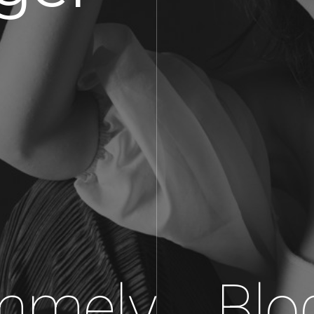
mmely
Blo