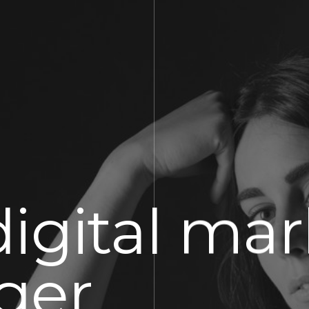
digital ma
ger