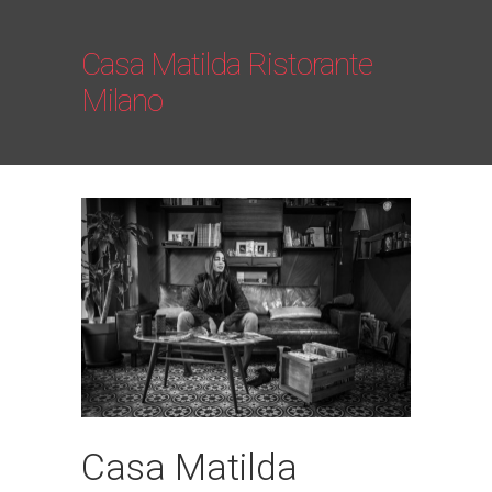
Casa Matilda Ristorante
Milano
Casa Matilda