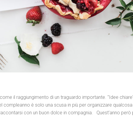
come il raggiungimento di un traguardo importante. "Idee chiare
 del compleanno è solo una scusa in più per organizzare qualcosa 
r raccontarsi con un buon dolce in compagnia. Quest'anno però 