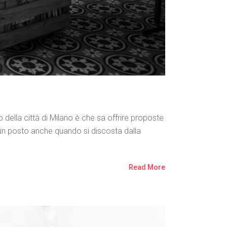
o della città di Milano è che sa offrire proposte
e un posto anche quando si discosta dalla
Read More