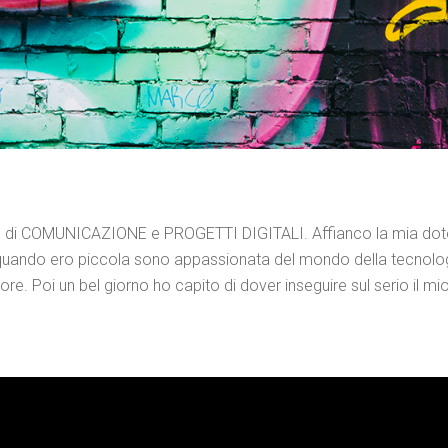
 di COMUNICAZIONE e PROGETTI DIGITALI. Affianco la mia dote 
da quando ero piccola sono appassionata del mondo della tecnolo
. Poi un bel giorno ho capito di dover inseguire sul serio il mio