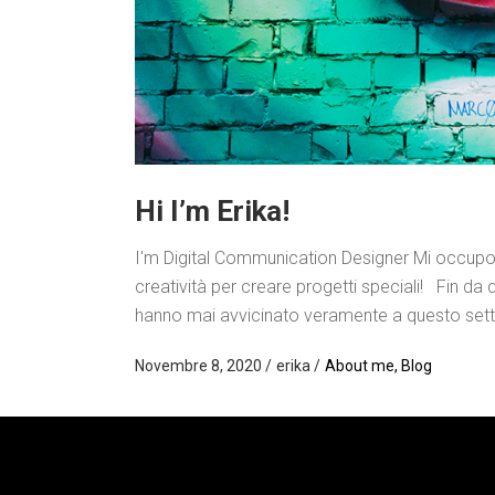
Hi I’m Erika!
I'm Digital Communication Designer Mi occupo
creatività per creare progetti speciali! Fin 
hanno mai avvicinato veramente a questo settore
Novembre 8, 2020
erika
About me
,
Blog