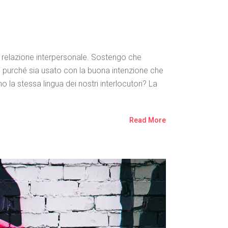
si relazione interpersonale. Sostengo che
si purché sia usato con la buona intenzione che
 stessa lingua dei nostri interlocutori? La
Read More