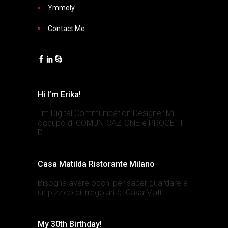
Ymmely
Contact Me
Hi I’m Erika!
I’m Digital Communication Designer Mi
occupo di COMUNICAZIONE e PROGETTI
D...
Casa Matilda Ristorante Milano
Bisogna avere occhi per saper guardare e
un pizzico di irregolarità. Casa Matil...
My 30th Birthday!