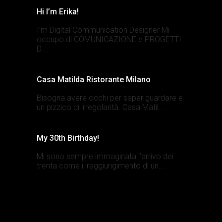
Hi I’m Erika!
I’m Digital Communication Designer Mi
occupo di COMUNICAZIONE e PROGETTI
D...
Casa Matilda Ristorante Milano
Bisogna avere occhi per saper guardare e
un pizzico di irregolarità. Casa Matil...
My 30th Birthday!
Mi sono sempre immaginata l’arrivo dei
trenta come il raggiungimento di un...