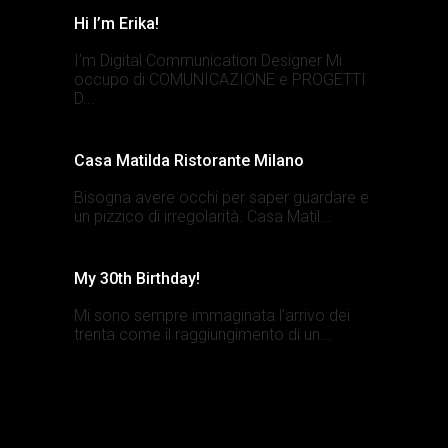
Hi I’m Erika!
I’m Digital Communication Designer Mi
occupo di COMUNICAZIONE e PROGETTI
D...
Casa Matilda Ristorante Milano
Bisogna avere occhi per saper guardare e
un pizzico di irregolarità. Casa Matil...
My 30th Birthday!
Mi sono sempre immaginata l’arrivo dei
trenta come il raggiungimento di un...