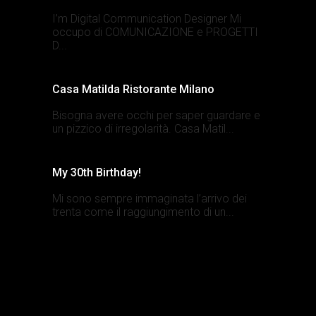
I’m Digital Communication Designer Mi
occupo di COMUNICAZIONE e PROGETTI
D...
Casa Matilda Ristorante Milano
Bisogna avere occhi per saper guardare e
un pizzico di irregolarità. Casa Matil...
My 30th Birthday!
Mi sono sempre immaginata l’arrivo dei
trenta come il raggiungimento di un...