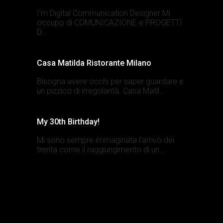
I’m Digital Communication Designer Mi
occupo di COMUNICAZIONE e PROGETTI
D...
Casa Matilda Ristorante Milano
Bisogna avere occhi per saper guardare e
un pizzico di irregolarità. Casa Matil...
My 30th Birthday!
Mi sono sempre immaginata l’arrivo dei
trenta come il raggiungimento di un...