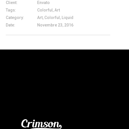
Client:
Envato
Tags:
Colorful, Art
Category:
Art, Colorful, Liquid
Date:
Novembre 23, 2016