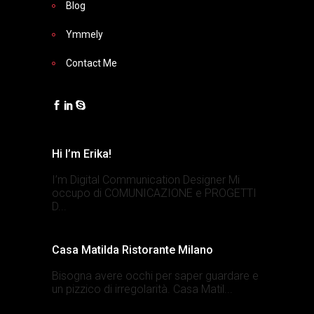
Blog
Ymmely
Contact Me
Hi I’m Erika!
I’m Digital Communication Designer Mi
occupo di COMUNICAZIONE e PROGETTI
D...
Casa Matilda Ristorante Milano
Bisogna avere occhi per saper guardare e
un pizzico di irregolarità. Casa Matil...