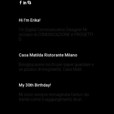
Hi I’m Erika!
I’m Digital Communication Designer Mi
occupo di COMUNICAZIONE e PROGETTI
D...
Casa Matilda Ristorante Milano
Bisogna avere occhi per saper guardare e
un pizzico di irregolarità. Casa Matil...
My 30th Birthday!
Mi sono sempre immaginata l’arrivo dei
trenta come il raggiungimento di un...