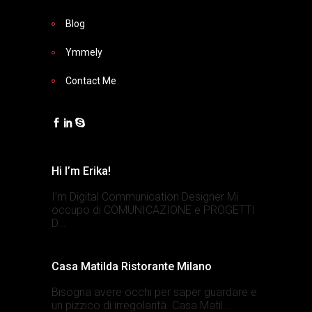
Blog
Ymmely
Contact Me
Hi I’m Erika!
I’m Digital Communication Designer Mi
occupo di COMUNICAZIONE e PROGETTI
D...
Casa Matilda Ristorante Milano
Bisogna avere occhi per saper guardare e
un pizzico di irregolarità. Casa Matil...