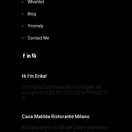
Whishlist
Blog
Ymmely
Contact Me
Hi I’m Erika!
I’m Digital Communication Designer Mi
occupo di COMUNICAZIONE e PROGETTI
D...
Casa Matilda Ristorante Milano
Bisogna avere occhi per saper guardare e