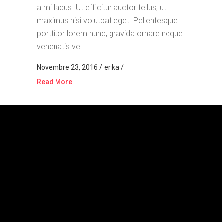
a mi lacus. Ut efficitur auctor tellus, ut
maximus nisi volutpat eget. Pellentesque
porttitor lorem nunc, gravida ornare neque
venenatis vel. ...
Novembre 23, 2016
erika
Read More