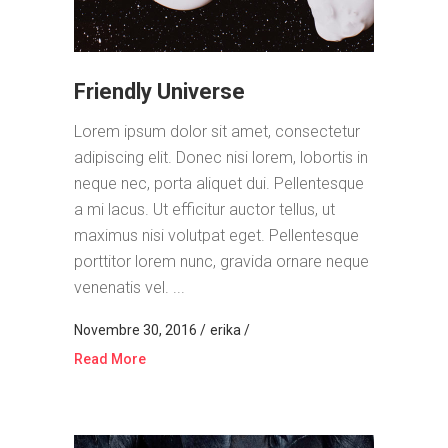
Friendly Universe
Lorem ipsum dolor sit amet, consectetur
adipiscing elit. Donec nisi lorem, lobortis in
neque nec, porta aliquet dui. Pellentesque
a mi lacus. Ut efficitur auctor tellus, ut
maximus nisi volutpat eget. Pellentesque
porttitor lorem nunc, gravida ornare neque
venenatis vel. ...
Novembre 30, 2016
erika
Read More