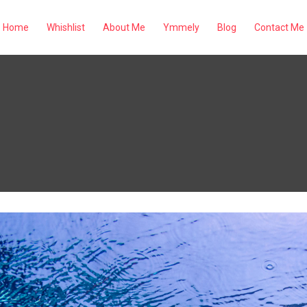
Home
Whishlist
About Me
Ymmely
Blog
Contact Me