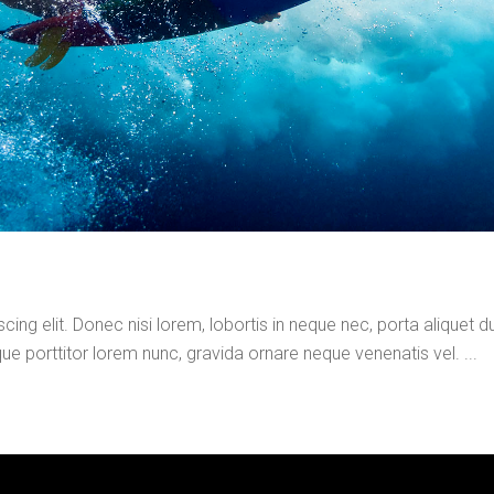
ng elit. Donec nisi lorem, lobortis in neque nec, porta aliquet dui
que porttitor lorem nunc, gravida ornare neque venenatis vel. ...