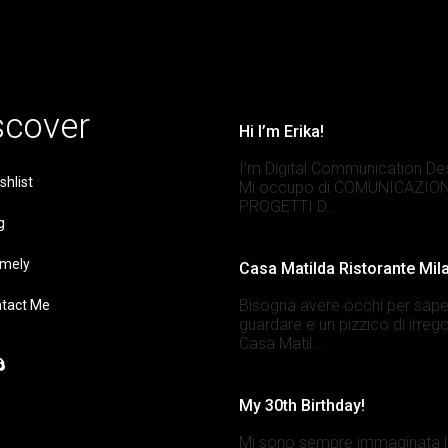
scover
Hi I’m Erika!
I’m Digital Communication De
shlist
Mi occupo di COMUNICAZION
PROGETTI D...
g
mely
Casa Matilda Ristorante Mil
Bisogna avere occhi per sape
tact Me
guardare e un pizzico di irrego
Casa Matil...
My 30th Birthday!
Mi sono sempre immaginata l’