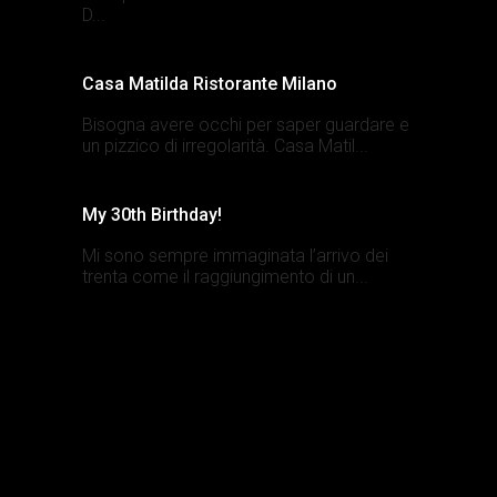
D...
Casa Matilda Ristorante Milano
Bisogna avere occhi per saper guardare e
un pizzico di irregolarità. Casa Matil...
My 30th Birthday!
Mi sono sempre immaginata l’arrivo dei
trenta come il raggiungimento di un...