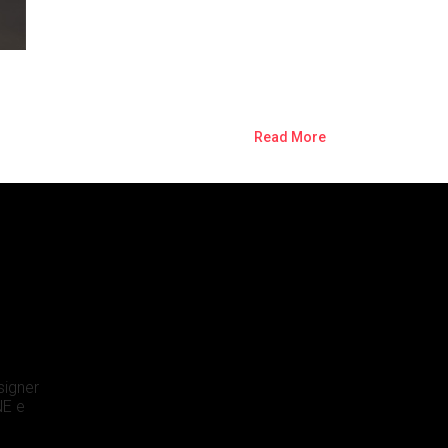
Read More
signer
E e