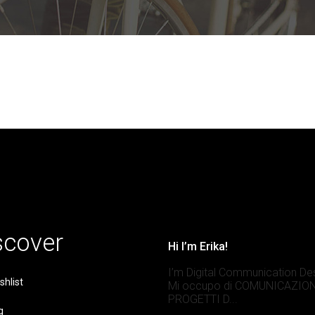
scover
Hi I’m Erika!
I’m Digital Communication De
shlist
Mi occupo di COMUNICAZION
PROGETTI D...
g