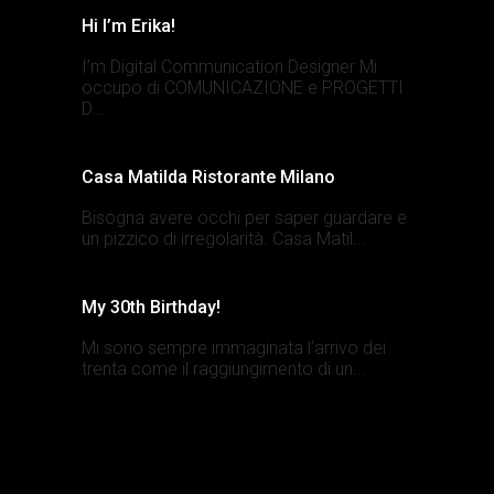
Hi I’m Erika!
I’m Digital Communication Designer Mi
occupo di COMUNICAZIONE e PROGETTI
D...
Casa Matilda Ristorante Milano
Bisogna avere occhi per saper guardare e
un pizzico di irregolarità. Casa Matil...
My 30th Birthday!
Mi sono sempre immaginata l’arrivo dei
trenta come il raggiungimento di un...