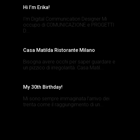
Hi I’m Erika!
I’m Digital Communication Designer Mi
occupo di COMUNICAZIONE e PROGETTI
D...
Casa Matilda Ristorante Milano
Bisogna avere occhi per saper guardare e
un pizzico di irregolarità. Casa Matil...
My 30th Birthday!
Mi sono sempre immaginata l’arrivo dei
trenta come il raggiungimento di un...