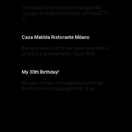
I’m Digital Communication Designer Mi
occupo di COMUNICAZIONE e PROGETTI
D...
Casa Matilda Ristorante Milano
Bisogna avere occhi per saper guardare e
un pizzico di irregolarità. Casa Matil...
My 30th Birthday!
Mi sono sempre immaginata l’arrivo dei
trenta come il raggiungimento di un...