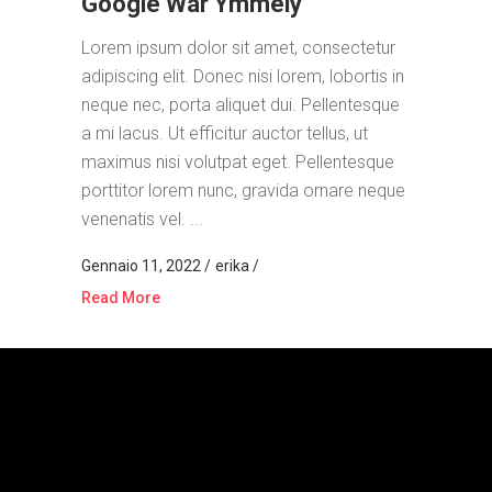
Google War Ymmely
Lorem ipsum dolor sit amet, consectetur
adipiscing elit. Donec nisi lorem, lobortis in
neque nec, porta aliquet dui. Pellentesque
a mi lacus. Ut efficitur auctor tellus, ut
maximus nisi volutpat eget. Pellentesque
porttitor lorem nunc, gravida ornare neque
venenatis vel. ...
Gennaio 11, 2022
erika
Read More