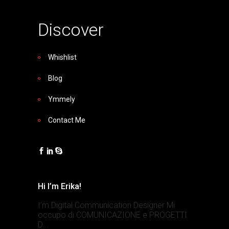
Discover
Whishlist
Blog
Ymmely
Contact Me
Hi I’m Erika!
I’m Digital Communication Designer Mi
occupo di COMUNICAZIONE e PROGETTI
D...