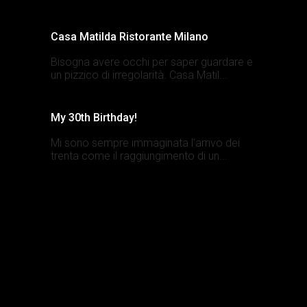
Casa Matilda Ristorante Milano
Bisogna avere occhi per saper guardare e
un pizzico di irregolarità. Casa Matil...
My 30th Birthday!
Mi sono sempre immaginata l’arrivo dei
trenta come il raggiungimento di un...