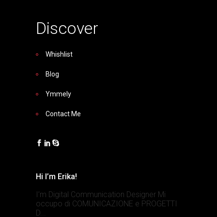
Discover
Whishlist
Blog
Ymmely
Contact Me
Hi I’m Erika!
I’m Digital Communication Designer Mi
occupo di COMUNICAZIONE e PROGETTI
D...