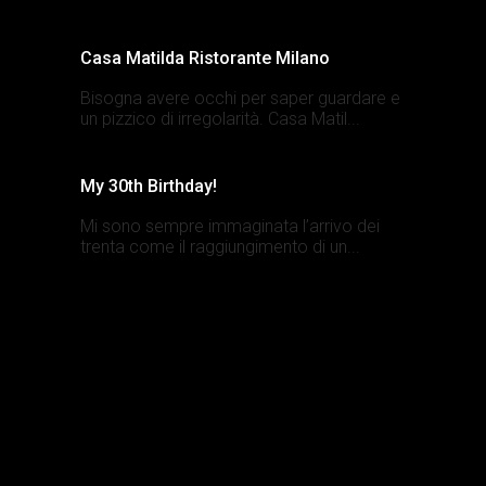
Casa Matilda Ristorante Milano
Bisogna avere occhi per saper guardare e
un pizzico di irregolarità. Casa Matil...
My 30th Birthday!
Mi sono sempre immaginata l’arrivo dei
trenta come il raggiungimento di un...