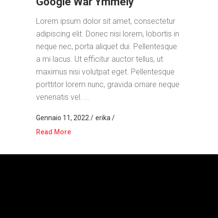
Google War Ymmely
Lorem ipsum dolor sit amet, consectetur
adipiscing elit. Donec nisi lorem, lobortis in
neque nec, porta aliquet dui. Pellentesque
a mi lacus. Ut efficitur auctor tellus, ut
maximus nisi volutpat eget. Pellentesque
porttitor lorem nunc, gravida ornare neque
venenatis vel. ...
Gennaio 11, 2022
erika
Read More