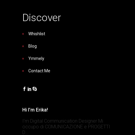
Discover
Whishlist
Blog
Ymmely
Contact Me
Hi I’m Erika!
I’m Digital Communication Designer Mi
occupo di COMUNICAZIONE e PROGETTI
D...