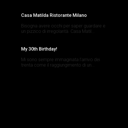
Casa Matilda Ristorante Milano
Bisogna avere occhi per saper guardare e
un pizzico di irregolarità. Casa Matil...
My 30th Birthday!
Mi sono sempre immaginata l’arrivo dei
trenta come il raggiungimento di un...