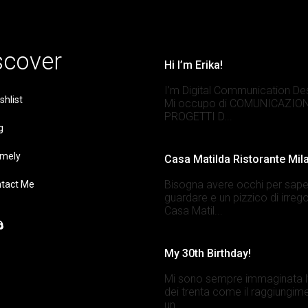
scover
Hi I’m Erika!
I’m Digital Communication De
shlist
Mi occupo di COMUNICAZION
PROGETTI D...
g
mely
Casa Matilda Ristorante Mil
Bisogna avere occhi per sape
tact Me
guardare e un pizzico di irrego
Casa Matil...
My 30th Birthday!
Mi sono sempre immaginata l’
dei trenta come il raggiungim
un...