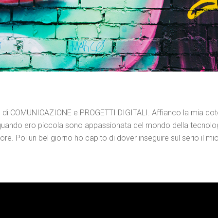
 di COMUNICAZIONE e PROGETTI DIGITALI. Affianco la mia dote 
da quando ero piccola sono appassionata del mondo della tecnolo
. Poi un bel giorno ho capito di dover inseguire sul serio il mio