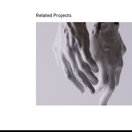
Related Projects
-Color
White Paint Is My Marble