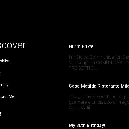
scover
Hi I’m Erika!
I’m Digital Communication De
shlist
Mi occupo di COMUNICAZION
PROGETTI D...
g
mely
Casa Matilda Ristorante Mil
Bisogna avere occhi per sape
tact Me
guardare e un pizzico di irrego
Casa Matil...
My 30th Birthday!