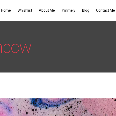
Home
Whishlist
About Me
Ymmely
Blog
Contact Me
inbow