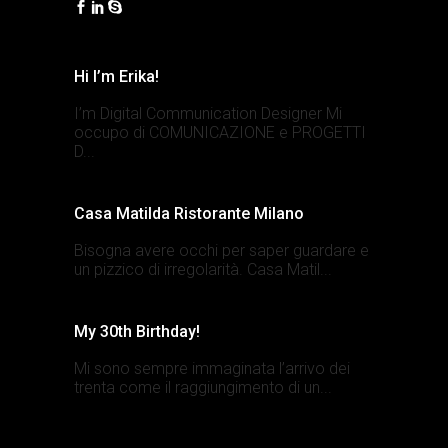
Hi I’m Erika!
I’m Digital Communication Designer Mi
occupo di COMUNICAZIONE e PROGETTI
D...
Casa Matilda Ristorante Milano
Bisogna avere occhi per saper guardare e
un pizzico di irregolarità. Casa Matil...
My 30th Birthday!
Mi sono sempre immaginata l’arrivo dei
trenta come il raggiungimento di un...