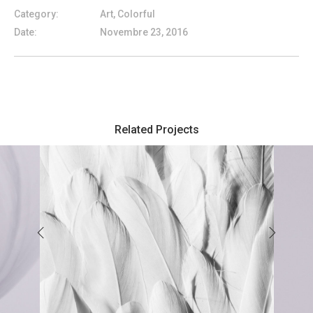
Category:
Art, Colorful
Date:
Novembre 23, 2016
Related Projects
The Most Powerful Non-Color
Whit