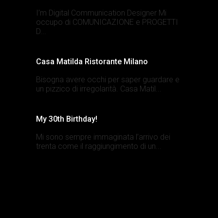
I’m Digital Communication Designer Mi
occupo di COMUNICAZIONE e PROGETTI
D...
Casa Matilda Ristorante Milano
Bisogna avere occhi per saper guardare e
un pizzico di irregolarità. Casa Matil...
My 30th Birthday!
Mi sono sempre immaginata l’arrivo dei
trenta come il raggiungimento di un...