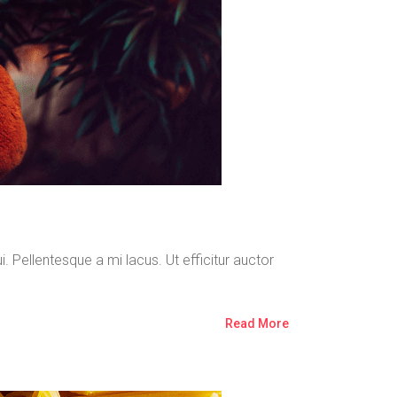
. Pellentesque a mi lacus. Ut efficitur auctor
Read More