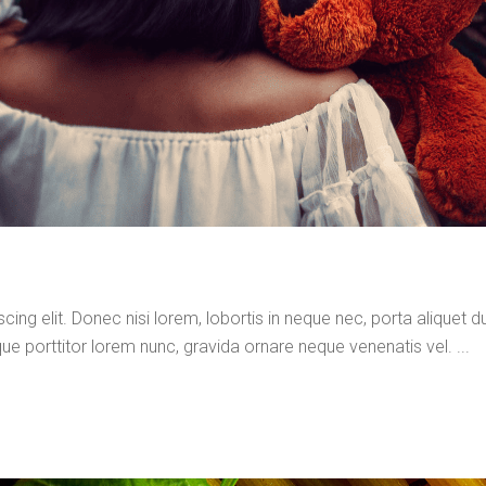
ng elit. Donec nisi lorem, lobortis in neque nec, porta aliquet dui
que porttitor lorem nunc, gravida ornare neque venenatis vel. ...