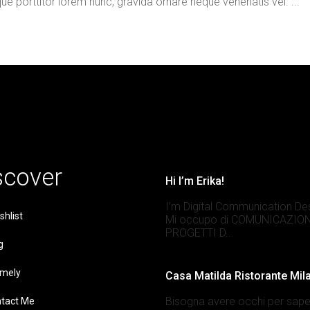
que porttitor lorem nunc, gravida ornare neque venenatis vel. ...
scover
Hi I’m Erika!
I’m Digital Communication De
shlist
Mi occupo di COMUNICAZION
PROGETTI D...
g
mely
Casa Matilda Ristorante Mil
Bisogna avere occhi per sape
tact Me