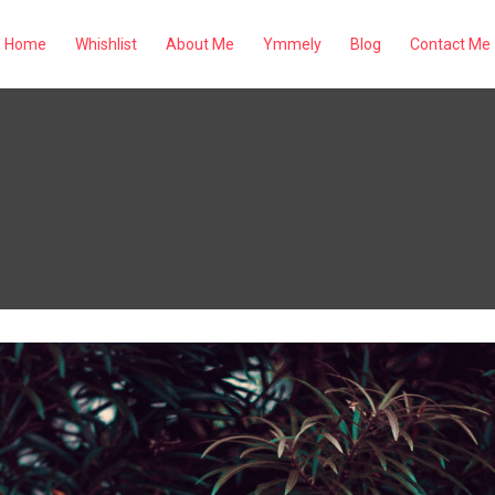
Home
Whishlist
About Me
Ymmely
Blog
Contact Me