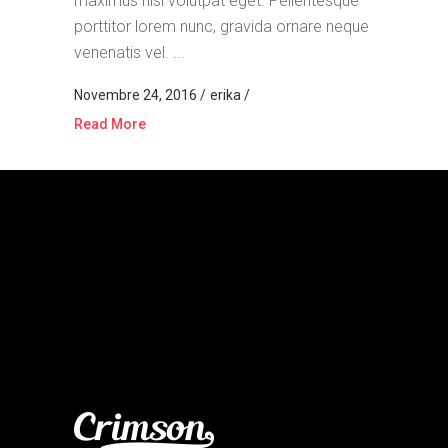
maximus nisi volutpat eget. Pellentesque
porttitor lorem nunc, gravida ornare neque
venenatis vel. ...
Novembre 24, 2016
erika
Read More