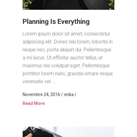
Planning Is Everything
Lorem ipsum dolor sit amet, consectetur
adipiscing elit. Donec nisi lorem, lobortis in
neque nec, porta aliquet dui. Pellentesque
a mi lacus. Ut efficitur auctor tellus, ut
maximus nisi volutpat eget. Pellentesque
porttitor lorem nunc, gravida ornare neque
venenatis vel. ...
Novembre 24, 2016
erika
Read More