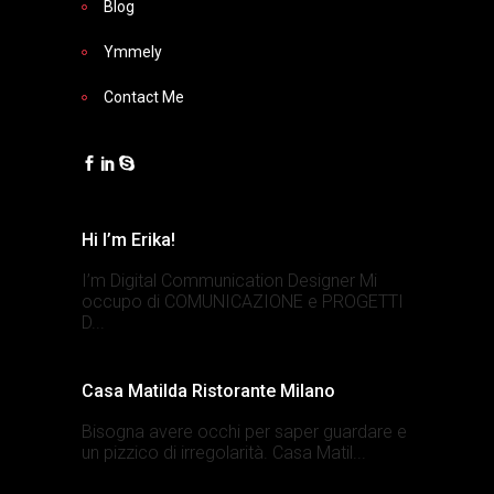
Blog
Ymmely
Contact Me
Hi I’m Erika!
I’m Digital Communication Designer Mi
occupo di COMUNICAZIONE e PROGETTI
D...
Casa Matilda Ristorante Milano
Bisogna avere occhi per saper guardare e
un pizzico di irregolarità. Casa Matil...